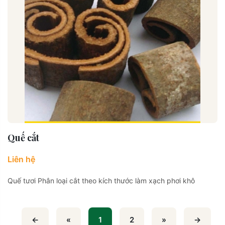
Quế cắt
Liên hệ
Quế tươi Phân loại cắt theo kích thước làm xạch phơi khô
←
«
1
2
»
→