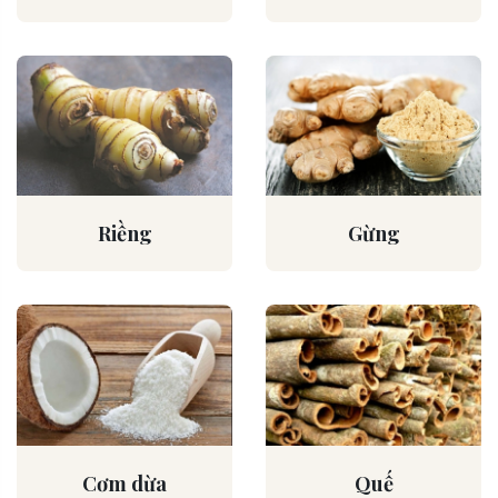
Riềng
Gừng
Cơm dừa
Quế