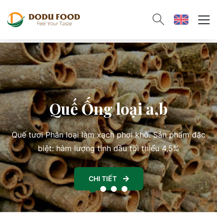
Quế Ống loại a,b
Quế tươi Phân loại làm xạch phơi khô. Sản phẩm đặc
biệt: hàm lượng tinh dầu tối thiểu 4,5%
CHI TIẾT